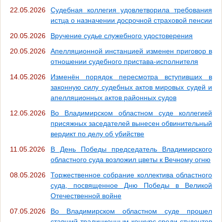
22.05.2026
Судебная коллегия удовлетворила требования
истца о назначении досрочной страховой пенсии
20.05.2026
Вручение судье служебного удостоверения
20.05.2026
Апелляционной инстанцией изменен приговор в
отношении судебного пристава-исполнителя
14.05.2026
Изменён порядок пересмотра вступивших в
законную силу судебных актов мировых судей и
апелляционных актов районных судов
12.05.2026
Во Владимирском областном суде коллегией
присяжных заседателей вынесен обвинительный
вердикт по делу об убийстве
11.05.2026
В День Победы председатель Владимирского
областного суда возложил цветы к Вечному огню
08.05.2026
Торжественное собрание коллектива областного
суда, посвященное Дню Победы в Великой
Отечественной войне
07.05.2026
Во Владимирском областном суде прошел
ставший традиционным конкурс среди студентов