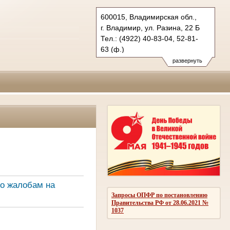
600015, Владимирская обл.,
г. Владимир, ул. Разина, 22 Б
Тел.: (4922) 40-83-04, 52-81-
63 (ф.)
oblsud.wld@sudrf.ru
развернуть
о жалобам на
Запросы ОПФР по постановлению
Правительства РФ от 28.06.2021 №
1037