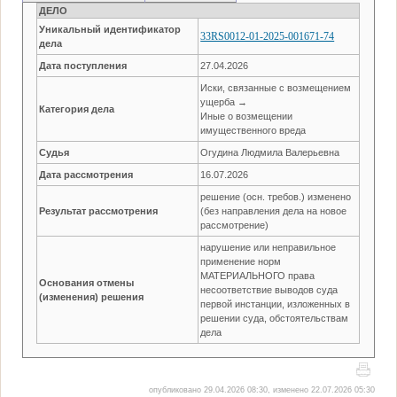
ДЕЛО
Уникальный идентификатор
33RS0012-01-2025-001671-74
дела
Дата поступления
27.04.2026
Иски, связанные с возмещением
ущерба →
Категория дела
Иные о возмещении
имущественного вреда
Судья
Огудина Людмила Валерьевна
Дата рассмотрения
16.07.2026
решение (осн. требов.) изменено
Результат рассмотрения
(без направления дела на новое
рассмотрение)
нарушение или неправильное
применение норм
МАТЕРИАЛЬНОГО права
Основания отмены
несоответствие выводов суда
(изменения) решения
первой инстанции, изложенных в
решении суда, обстоятельствам
дела
опубликовано 29.04.2026 08:30, изменено 22.07.2026 05:30