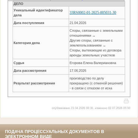
ДЕЛО
Уникальный идентификатор
33RS0002-01-2025-005031-30
дела
Дата поступления
21.04.2026
Споры, связанные с земельными
отношениями →
Другие споры, связанные с
Категория дела
землепользованием →
Споры, вытекающие из договора
аренды земельных участков
Судья
Егорова Елена Валериановна
Дата рассмотрения
17.06.2026
производство по делу
Результат рассмотрения
прекращено (с отменой решения)
- в связи с отказом от иска
опубликовано 23.04.2026 08:30, изменено 02.07.2026 05:00
ПОДАЧА ПРОЦЕССУАЛЬНЫХ ДОКУМЕНТОВ В
ЭЛЕКТРОННОМ ВИДЕ