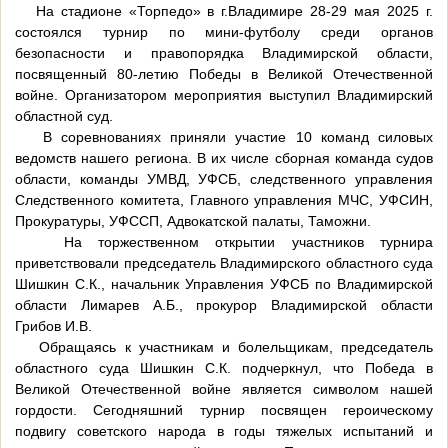
На стадионе «Торпедо» в г.Владимире 28-29 мая 2025 г.
состоялся турнир по мини-футболу среди органов
безопасности и правопорядка Владимирской области,
посвященный 80-летию Победы в Великой Отечественной
войне. Организатором мероприятия выступил Владимирский
областной суд.
В соревнованиях приняли участие 10 команд силовых
ведомств нашего региона. В их числе сборная команда судов
области, команды УМВД, УФСБ, следственного управления
Следственного комитета, Главного управления МЧС, УФСИН,
Прокуратуры, УФССП, Адвокатской палаты, Таможни.
На торжественном открытии участников турнира
приветствовали председатель Владимирского областного суда
Шишкин С.К., начальник Управления УФСБ по Владимирской
области Лимарев А.Б., прокурор Владимирской области
Грибов И.В.
Обращаясь к участникам и болельщикам, председатель
областного суда Шишкин С.К. подчеркнул, что Победа в
Великой Отечественной войне является символом нашей
гордости. Сегодняшний турнир посвящен героическому
подвигу советского народа в годы тяжелых испытаний и