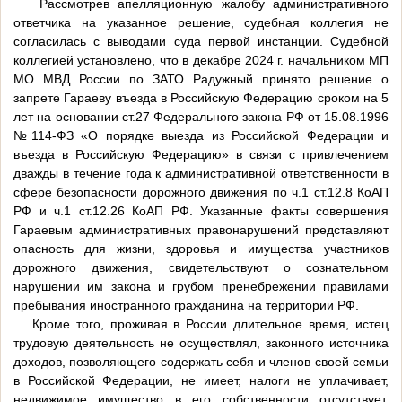
Рассмотрев апелляционную жалобу административного
ответчика на указанное решение, судебная коллегия не
согласилась с выводами суда первой инстанции. Судебной
коллегией установлено, что в декабре 2024 г. начальником МП
МО МВД России по ЗАТО Радужный принято решение о
запрете Гараеву въезда в Российскую Федерацию сроком на 5
лет на основании ст.27 Федерального закона РФ от 15.08.1996
№114-ФЗ «О порядке выезда из Российской Федерации и
въезда в Российскую Федерацию» в связи с привлечением
дважды в течение года к административной ответственности в
сфере безопасности дорожного движения по ч.1 ст.12.8 КоАП
РФ и ч.1 ст.12.26 КоАП РФ. Указанные факты совершения
Гараевым административных правонарушений представляют
опасность для жизни, здоровья и имущества участников
дорожного движения, свидетельствуют о сознательном
нарушении им закона и грубом пренебрежении правилами
пребывания иностранного гражданина на территории РФ.
Кроме того, проживая в России длительное время, истец
трудовую деятельность не осуществлял, законного источника
доходов, позволяющего содержать себя и членов своей семьи
в Российской Федерации, не имеет, налоги не уплачивает,
недвижимое имущество в его собственности отсутствует.